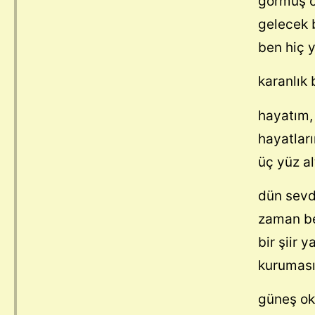
görmüş 
gelecek b
ben hiç
karanlık
hayatım, 
hayatları
üç yüz a
dün sevd
zaman be
bir şiir 
kuruması
güneş ok