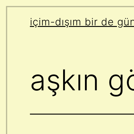
İçeriğe
içim-dışım bir de gü
geç
aşkın gö