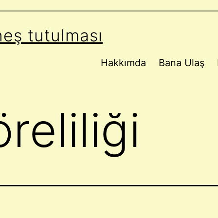
neş tutulması
Hakkımda
Bana Ulaş
reliliği