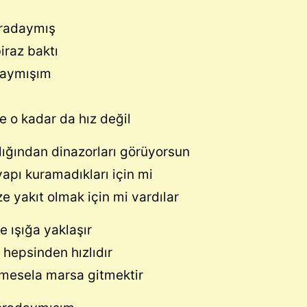
radaymış
iraz baktı
daymışım
e o kadar da hız değil
lığından dinazorları görüyorsun
yapı kuramadıkları için mi
e yakıt olmak için mi vardılar
 ışığa yaklaşır
 hepsinden hızlıdır
ı mesela marsa gitmektir