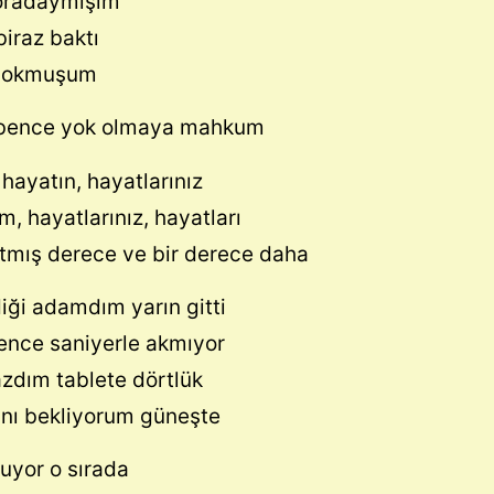
oradaymışım
iraz baktı
 yokmuşum
 bence yok olmaya mahkum
hayatın, hayatlarınız
m, hayatlarınız, hayatları
ltmış derece ve bir derece daha
iği adamdım yarın gitti
nce saniyerle akmıyor
yazdım tablete dörtlük
nı bekliyorum güneşte
uyor o sırada