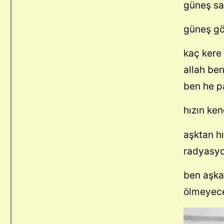
güneş sa
güneş gö
kaç kere
allah ben
ben he p
hızın ken
aşktan hı
radyasyon
ben aşka
ölmeyec