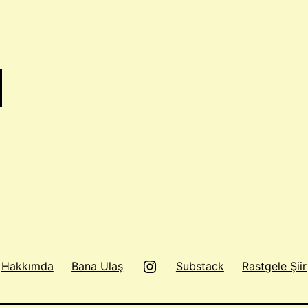
Instagram
Hakkımda
Bana Ulaş
Substack
Rastgele Şiir