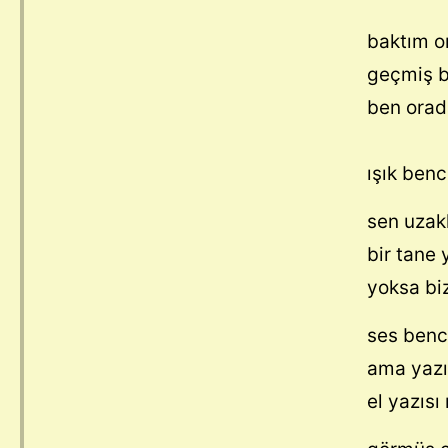
baktım o
geçmiş b
ben ora
ışık benc
sen uzak
bir tane 
yoksa biz
ses bence
ama yazı
el yazıs