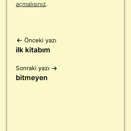
açmalısınız
.
Yazı
Önceki yazı
ilk kitabım
gezinmesi
Sonraki yazı
bitmeyen