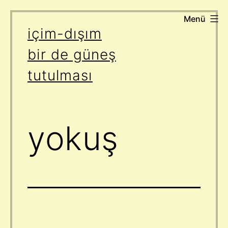
Menü
İçeriğe
içim-dışım
geç
bir de güneş
tutulması
yokuş