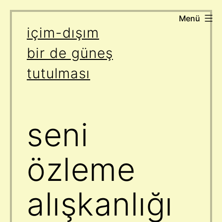
Menü
İçeriğe
içim-dışım
geç
bir de güneş
tutulması
seni
özleme
alışkanlığı