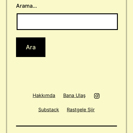
Arama…
Instagram
Hakkımda
Bana Ulaş
Substack
Rastgele Şiir