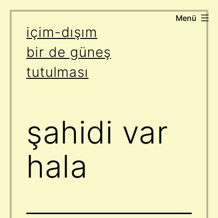
Menü
İçeriğe
içim-dışım
geç
bir de güneş
tutulması
şahidi var
hala