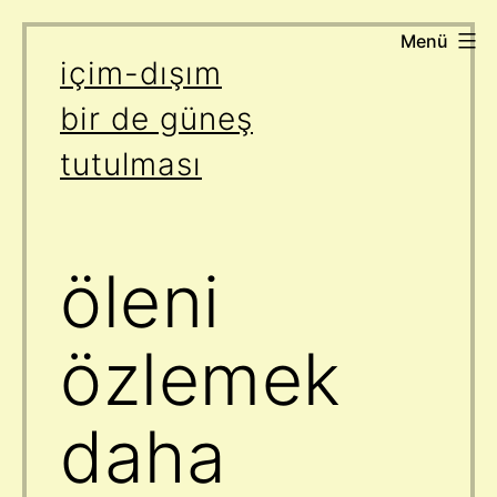
Menü
İçeriğe
içim-dışım
geç
bir de güneş
tutulması
öleni
özlemek
daha