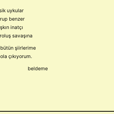
sik uykular
rup benzer
aşkın inatçı
aroluş savaşına
bütün şiirlerime
ola çıkıyorum.
ldeme