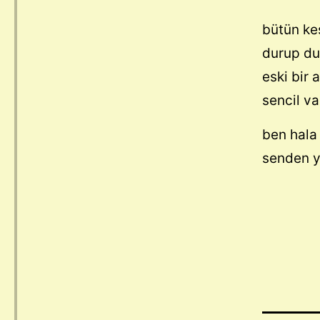
bütün ke
durup du
eski bir 
sencil v
ben hala 
senden y
be