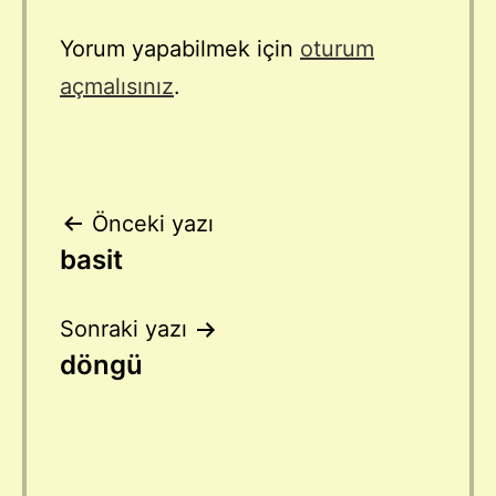
Yorum yapabilmek için
oturum
açmalısınız
.
Yazı
Önceki yazı
basit
gezinmesi
Sonraki yazı
döngü