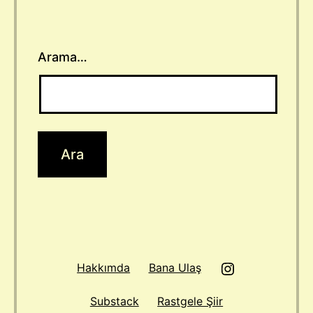
Arama…
Instagram
Hakkımda
Bana Ulaş
Substack
Rastgele Şiir