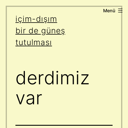
Menü
İçeriğe
içim-dışım
geç
bir de güneş
tutulması
derdimiz
var