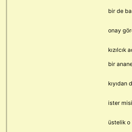
bir de b
onay gör
kızılcık 
bir anan
kıyıdan d
ister mis
üstelik o