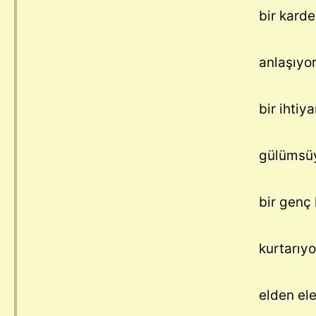
bir kard
anlaşıyor
bir ihtiy
gülümsüy
bir genç
kurtarıy
elden el