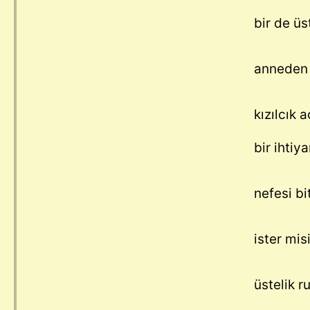
bir de ü
anneden
kızılcık 
bir ihtiy
nefesi b
ister mis
üstelik r