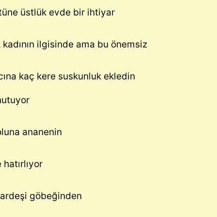
tüne üstlük evde bir ihtiyar
 kadının ilgisinde ama bu önemsiz
acına kaç kere suskunluk ekledin
nutuyor
koluna ananenin
 hatırlıyor
kardeşi göbeğinden