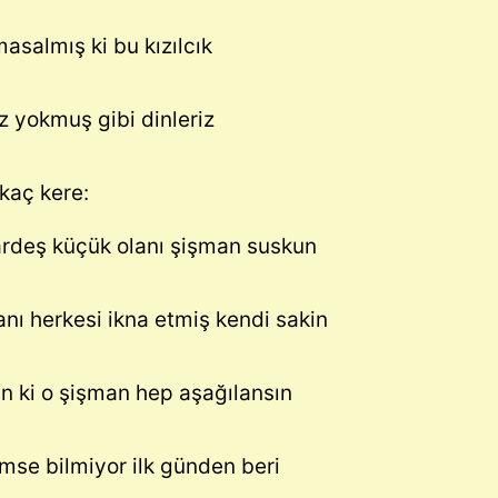
masalmış ki bu kızılcık
z yokmuş gibi dinleriz
kaç kere:
kardeş küçük olanı şişman suskun
nı herkesi ikna etmiş kendi sakin
in ki o şişman hep aşağılansın
imse bilmiyor ilk günden beri