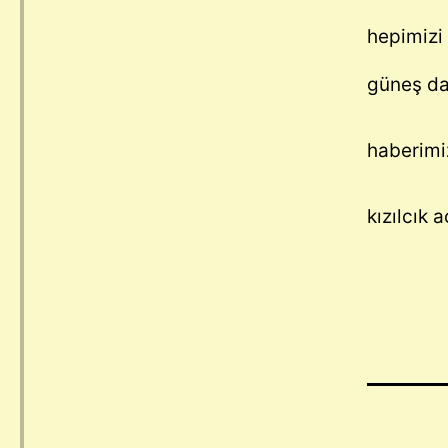
hepimizi
güneş dah
haberimi
kızılcık 