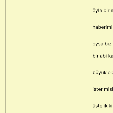
öyle bir 
haberimi
oysa biz 
bir abi 
büyük ola
ister mis
üstelik k