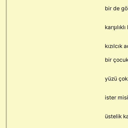
bir de g
karşılıkl
kızılcık 
bir çocu
yüzü çok
ister mis
üstelik k