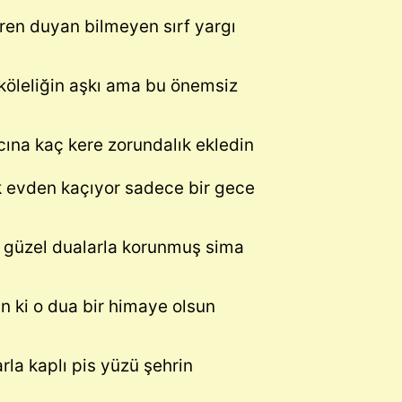
ören duyan bilmeyen sırf yargı
ı köleliğin aşkı ama bu önemsiz
acına kaç kere zorundalık ekledin
k evden kaçıyor sadece bir gece
 güzel dualarla korunmuş sima
in ki o dua bir himaye olsun
arla kaplı pis yüzü şehrin