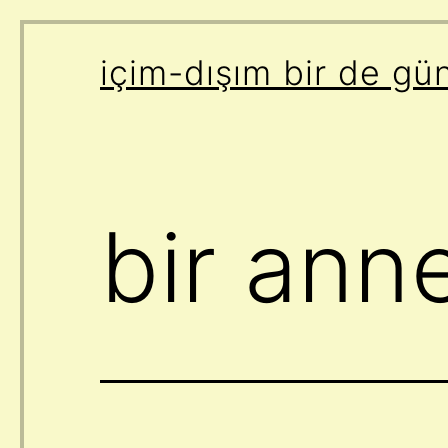
İçeriğe
içim-dışım bir de gü
geç
bir anne