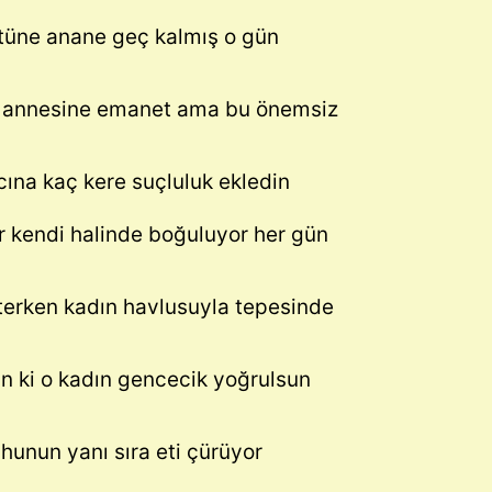
stüne anane geç kalmış o gün
 annesine emanet ama bu önemsiz
acına kaç kere suçluluk ekledin
ar kendi halinde boğuluyor her gün
iterken kadın havlusuyla tepesinde
in ki o kadın gencecik yoğrulsun
uhunun yanı sıra eti çürüyor