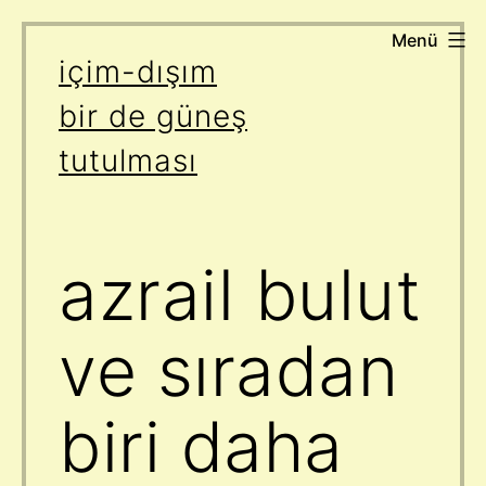
Menü
İçeriğe
içim-dışım
geç
bir de güneş
tutulması
azrail bulut
ve sıradan
biri daha