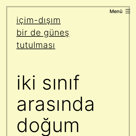
Menü
İçeriğe
içim-dışım
geç
bir de güneş
tutulması
iki sınıf
arasında
doğum