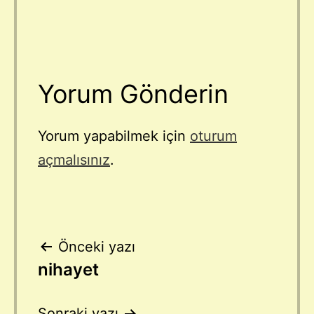
Yorum Gönderin
Yorum yapabilmek için
oturum
açmalısınız
.
Yazı
Önceki yazı
nihayet
gezinmesi
Sonraki yazı