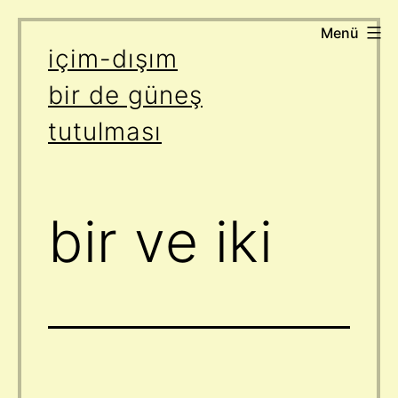
Menü
İçeriğe
içim-dışım
geç
bir de güneş
tutulması
bir ve iki