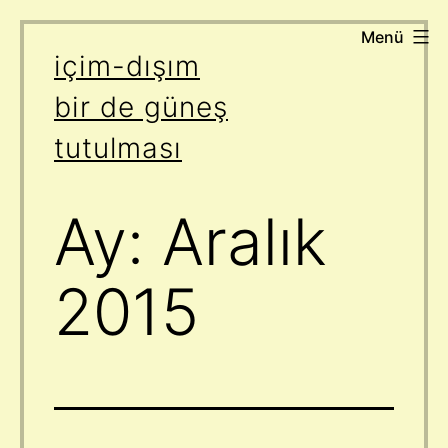
Menü
İçeriğe
içim-dışım
geç
bir de güneş
tutulması
Ay:
Aralık
2015