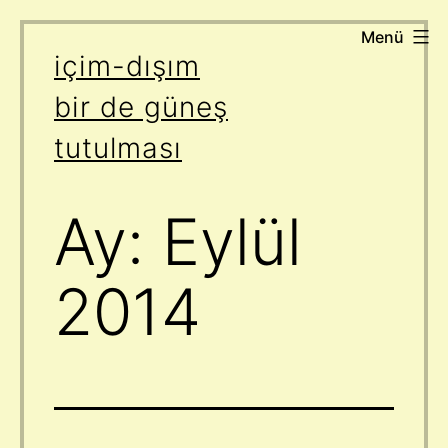
Menü
İçeriğe
içim-dışım
geç
bir de güneş
tutulması
Ay:
Eylül
2014