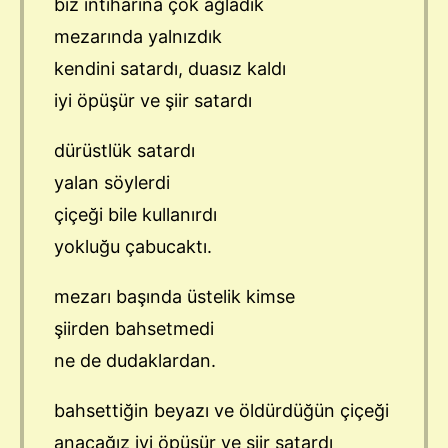
biz intiharına çok ağladık
mezarında yalnızdık
kendini satardı, duasız kaldı
iyi öpüşür ve şiir satardı
dürüstlük satardı
yalan söylerdi
çiçeği bile kullanırdı
yokluğu çabucaktı.
mezarı başında üstelik kimse
şiirden bahsetmedi
ne de dudaklardan.
bahsettiğin beyazı ve öldürdüğün çiçeği
anacağız iyi öpüşür ve şiir satardı