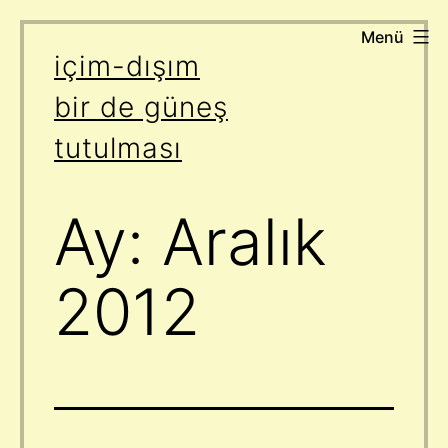
Menü
İçeriğe
içim-dışım
geç
bir de güneş
tutulması
Ay:
Aralık
2012