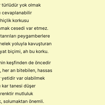
r türlüdür yok olmak
ı cevaplanabilir
hiçlik korkusu
mak cesedi var etmez.
 tanrıları peygamberlere
elek yoluyla kavuşturan
yat biçimi, ah bu korku.
in keşfinden de öncedir
 her an bitebilen, hassas
 yetidir var olabilmek
ı kar tanesi düşer
renktir mutluluk
, solumaktan önemli.