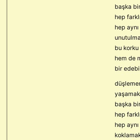
başka bi
hep farkl
hep aynı 
unutulma
bu korku
hem de m
bir edebi
düşlemen
yaşamak,
başka bir
hep farkl
hep aynı 
koklamak