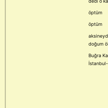
dedi o k
öptüm
öptüm
aksineyd
doğum öl
Bu
İstanbul