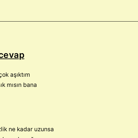
cevap
çok aşıktım
ık mısın bana
zlik ne kadar uzunsa