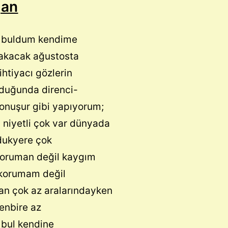
ğan
ık buldum kendime
akacak ağustosta
 ihtiyacı gözlerin
rduğunda direnci-
konuşur gibi yapıyorum;
 niyetli çok var dünyada
dukyere çok
koruman değil kaygım
korumam değil
an çok az aralarındayken
enbire az
k bul kendine