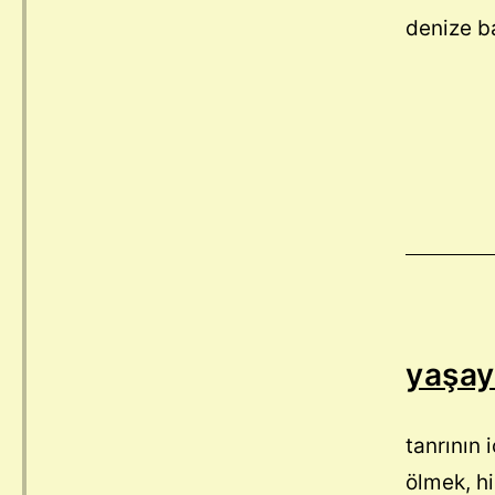
denize b
yaşay
tanrının
ölmek, hi