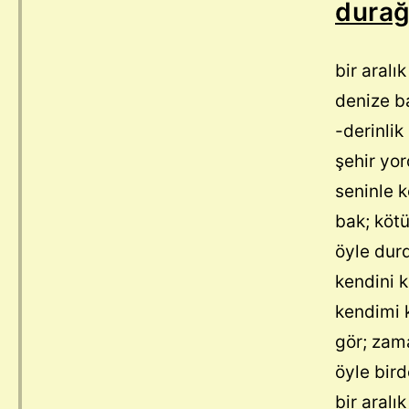
dura
bir aral
denize b
-derinlik
şehir yo
seninle 
bak; kötü
öyle dur
kendini 
kendimi 
gör; zam
öyle bird
bir aralı