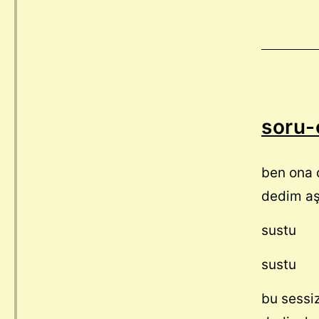
soru-
ben ona 
dedim aş
sustu
sustu
bu sessi