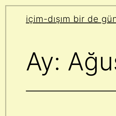
İçeriğe
içim-dışım bir de gü
geç
Ay:
Ağu