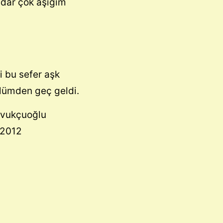
adar çok aşığım
i bu sefer aşk
ümden geç geldi.
ğra Kavukçuoğ
-2012