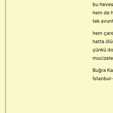
bu heves 
hem de h
tek avunt
hem çare
hatta öl
çünkü do
mucizele
Bu
İstanbul